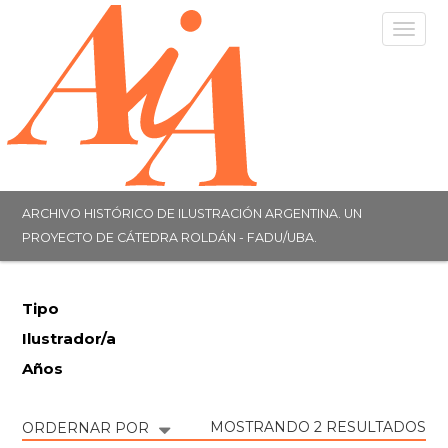
Togg
navig
ARCHIVO HISTÓRICO DE ILUSTRACIÓN ARGENTINA. UN
PROYECTO DE CÁTEDRA ROLDÁN - FADU/UBA.
Tipo
Ilustrador/a
Años
MOSTRANDO 2 RESULTADOS
ORDERNAR POR