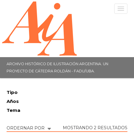
Togg
navig
ARCHIVO HISTÓRICO DE ILUSTRACIÓN ARGENTINA. UN
PROYECTO DE CÁTEDRA ROLDÁN - FADU/UBA.
Tipo
Años
Tema
MOSTRANDO 2 RESULTADOS
ORDERNAR POR