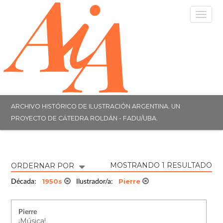
Togg
navig
ARCHIVO HISTÓRICO DE ILUSTRACIÓN ARGENTINA. UN
PROYECTO DE CÁTEDRA ROLDÁN - FADU/UBA.
MOSTRANDO 1 RESULTADO
ORDERNAR POR
1950s
Pierre
Década:
Ilustrador/a:
Pierre
¡Música!