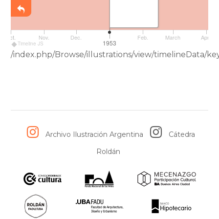
Oct.
Oct.
Nov.
Dec.
Feb.
March
April
1953
Timeline JS
/index.php/Browse/illustrations/view/timelineData
Archivo Ilustración Argentina
Cátedra
Roldán