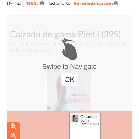
1950s
Sin identificación
Década:
Ilustrador/a:
1953
Calzado de goma Pirelli
(395)
Aviso publicitando el calzado de goma Pirelli en la contratapa
de la revista Leoplán.
Swipe to Navigate
OK
Calzado de
goma
Pirelli (395)