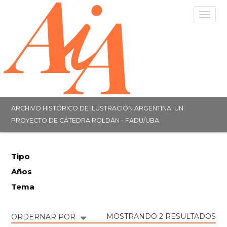
Togg
navig
ARCHIVO HISTÓRICO DE ILUSTRACIÓN ARGENTINA. UN
PROYECTO DE CÁTEDRA ROLDÁN - FADU/UBA.
Tipo
Años
Tema
MOSTRANDO 2 RESULTADOS
ORDERNAR POR