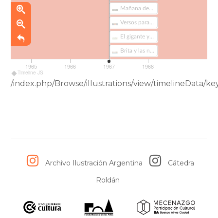
Mañana de sol (105)
Versos para cantar (326)
El gigante y el viento: cuento del Canadá (128-1)
Brita y las nornas (76)
1965
1966
1967
1968
Timeline JS
/index.php/Browse/illustrations/view/timelineDat
Archivo Ilustración Argentina
Cátedra
Roldán