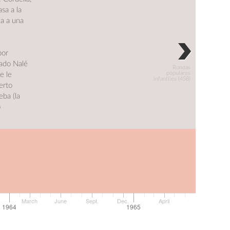
sa a la
ga a una
por
rado Nalé
Rondas
populares
e le
infantiles (458)
erto
eba (la
o
.
March
June
Sept.
Dec.
April
1964
1965