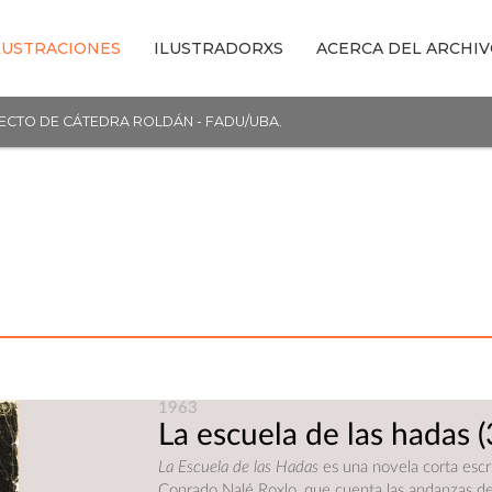
LUSTRACIONES
ILUSTRADORXS
ACERCA DEL ARCHI
YECTO DE CÁTEDRA ROLDÁN - FADU/UBA.
1963
La escuela de las hadas
(
La Escuela de las Hadas
es una novela corta escr
Conrado Nalé Roxlo, que cuenta las andanzas de