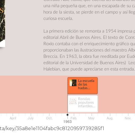
una niña pequeña que, en una escapada de su ca
hora de la siesta, se pierde en el campo y así lle
curiosa escuela.
La primera edición se remonta a 1954 impresa 
editorial Abril de Buenos Aires. El texto de Con
Roxlo contaba con el enriquecimiento gráfico qu
proporcionaban las ilustraciones del maestro Alb
Breccia. En 1963, la obra fue reeditada por Eud
editorial de la Universidad de Buenos Aires) Le
Halebian, que puede apreciarse en esta entrada
La escuela
de las
hadas
(324)
Rondas
populares
infantiles
(458)
April
July
Oct.
Feb.
May
Aug.
Nov.
1963
Data/key/35a8e1e1104fabc9c8120959739285f1