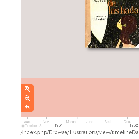
Aug.
Nov.
March
June
Sept.
Dec.
1961
1962
Timeline JS
/index.php/Browse/illustrations/view/timeline