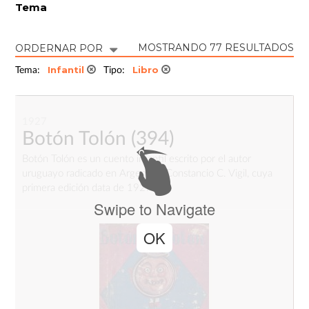
Tema
MOSTRANDO 77 RESULTADOS
ORDERNAR POR
Infantil
Libro
Tema:
Tipo:
1927
Botón Tolón
(394)
Botón Tolón es un cuento infantil escrito por el autor
uruguayo radicado en Argentina Constancio C. Vigil, cuya
primera edición data de 1927.
Swipe to Navigate
OK