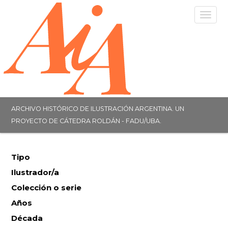
Togg
navig
ARCHIVO HISTÓRICO DE ILUSTRACIÓN ARGENTINA. UN
PROYECTO DE CÁTEDRA ROLDÁN - FADU/UBA.
Tipo
Ilustrador/a
Colección o serie
Años
Década