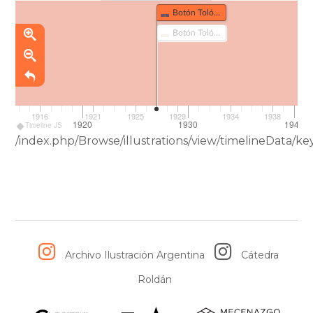
Botón Tolón (394)
Botón Tolón (394-1)
1916
1921
1925
1929
1934
1938
1920
1930
1940
Timeline JS
/index.php/Browse/illustrations/view/timelineData/
Archivo Ilustración Argentina
Cátedra
Roldán