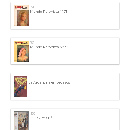
151
Mundo Peronista Nº71
152
Mundo Peronista Nº83
161
La Argentina en pedazos
163
Plus Ultra Nº1