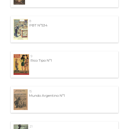
8
PBT Nº534
9
Rico Tipo Nº1
15
Mundo Argentino Nº1
21