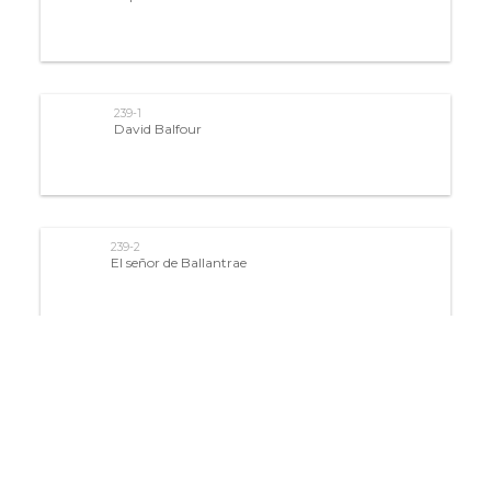
239-1
David Balfour
239-2
El señor de Ballantrae
239-3
Un viaje al país de los matreros