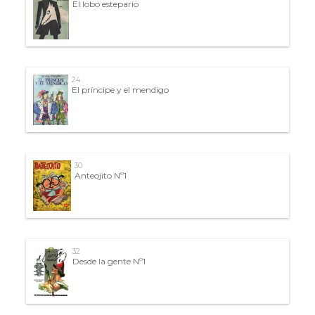
El lobo estepario
24
El príncipe y el mendigo
30
Anteojito Nº1
32
Desde la gente Nº1