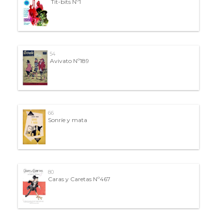
Tit-bits Nº1
54
Avivato Nº189
66
Sonríe y mata
80
Caras y Caretas Nº467