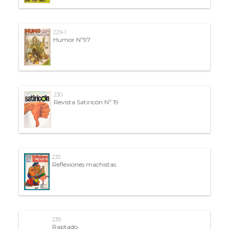
229-1
Humor Nº97
230
Revista Satiricón Nº 19
233
Reflexiones machistas
239
Raptado