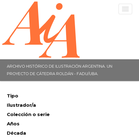
Togg
navig
ARCHIVO HISTÓRICO DE ILUSTRACIÓN ARGENTINA. UN
PROYECTO DE CÁTEDRA ROLDÁN - FADU/UBA.
Tipo
Ilustrador/a
Colección o serie
Años
Década