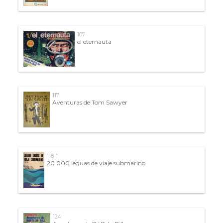
107
el eternauta
117
Aventuras de Tom Sawyer
118-1
20.000 leguas de viaje submarino
124