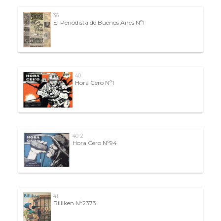
36
El Periodista de Buenos Aires Nº1
40
Hora Cero Nº1
40-2
Hora Cero Nº94
41
Billiken Nº2373