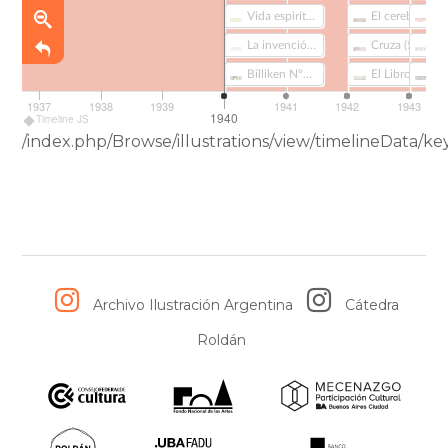
Vida espiritual. Tomo 4 (345)
El cerebro mágico (334)
La invención de Morel (283)
Cruza (592)
Billiken Nº1085 (348)
El Libro de Doña Petrona (665)
1937
1938
1939
1941
1942
1943
1940
Timeline JS
/index.php/Browse/illustrations/view/timelineData/
Archivo Ilustración Argentina
Cátedra
Roldán