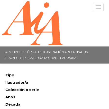
Togg
navig
ARCHIVO HISTÓRICO DE ILUSTRACIÓN ARGENTINA. UN
PROYECTO DE CÁTEDRA ROLDÁN - FADU/UBA.
Tipo
Ilustrador/a
Colección o serie
Años
Década