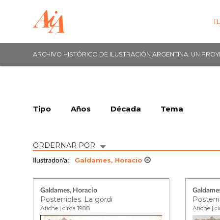
I
ARCHIVO HISTÓRICO DE ILUSTRACIÓN ARGENTINA. UN PRO
Tipo
Años
Década
Tema
ORDERNAR POR
Galdames, Horacio
Ilustrador/a:
Galdames, Horacio
Galdames
Posterribles. La gordi
Posterr
Afiche | circa 1988
Afiche | c