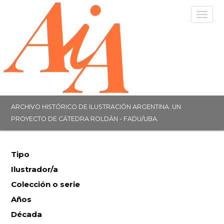
Togg
navig
ARCHIVO HISTÓRICO DE ILUSTRACIÓN ARGENTINA. UN
PROYECTO DE CÁTEDRA ROLDÁN - FADU/UBA.
Tipo
Ilustrador/a
Colección o serie
Años
Década