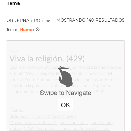
Tema
MOSTRANDO 140 RESULTADOS
ORDERNAR POR
Humor
Tema:
1824
Viva la religión.
(429)
Esta ilustración de una cabeza de burro sobre la que aparece
el título "Viva la religión", le sigue escrita la proclama del
general Pedro Antonio de Olañeta a los pueblos de Perú, se
considera la primer caricatura publicada en la Argentina.
Swipe to Navigate
- Suplemento al Argos. Lunes 8 de marzo de 1824
OK
_
Fuente
:
Biblioteca Nacional Mariano Moreno
Museo de la caricatura: Algo más que un siglo de humor,
Siulnas, 2005. Museo de la caricatura Severo Vaccaro.