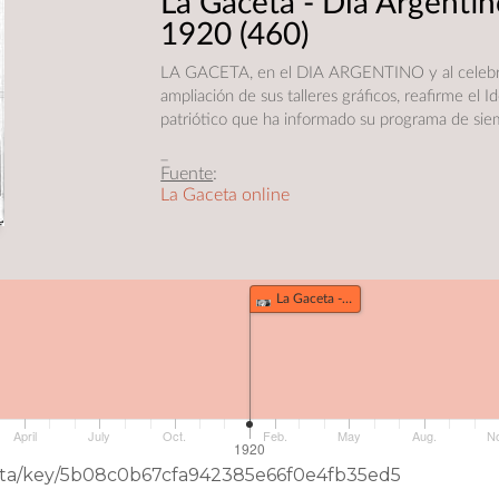
La Gaceta - Día Argenti
1920
(460)
LA GACETA, en el DIA ARGENTINO y al celebra
ampliación de sus talleres gráficos, reafirme el Id
patriótico que ha informado su programa de sie
_
Fuente
:
La Gaceta online
La Gaceta - Día Argentino 1920 (460)
April
July
Oct.
Feb.
May
Aug.
N
1920
eData/key/5b08c0b67cfa942385e66f0e4fb35ed5