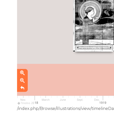
Nov.
March
June
Sept.
Dec.
1918
1919
Timeline JS
/index.php/Browse/illustrations/view/timelin