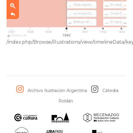
Vida espiritual. Tomo 4 (345)
El cerebro mágico (334)
La invención de Morel (283)
Cruza (592)
Billiken Nº1085 (348)
El Libro de Doña Petrona (665)
1937
1938
1939
1941
1942
1943
1940
Timeline JS
/index.php/Browse/illustrations/view/timelineData/
Archivo Ilustración Argentina
Cátedra
Roldán