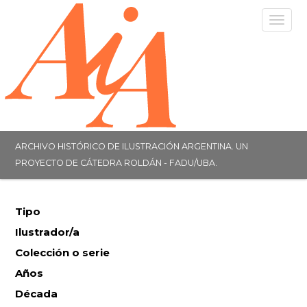
Togg
navig
ARCHIVO HISTÓRICO DE ILUSTRACIÓN ARGENTINA. UN
PROYECTO DE CÁTEDRA ROLDÁN - FADU/UBA.
Tipo
Ilustrador/a
Colección o serie
Años
Década