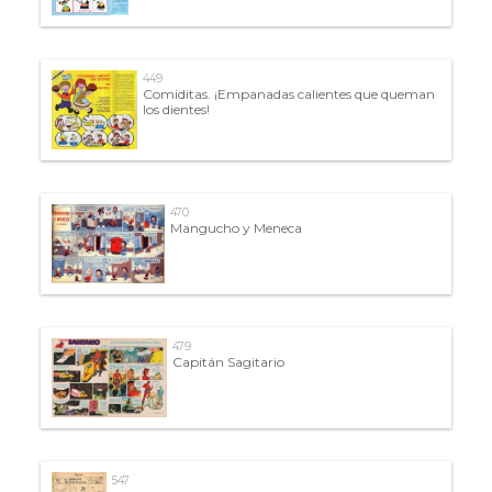
449
Comiditas. ¡Empanadas calientes que queman
los dientes!
470
Mangucho y Meneca
479
Capitán Sagitario
547