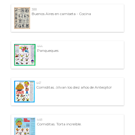
388
Buenos Aires en camiseta - Cocina
444
Panqueques
447
Comiditas. ¡Vivan los diez años de Anteojito!
448
Comiditas. Torta increíble.