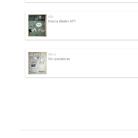
434
María Belén Nª1
434-2
Sin palabras