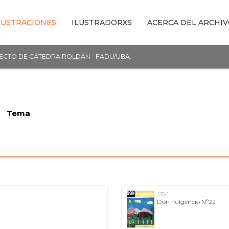
LUSTRACIONES
ILUSTRADORXS
ACERCA DEL ARCHI
YECTO DE CÁTEDRA ROLDÁN - FADU/UBA.
Tema
415-1
Don Fulgencio Nº22