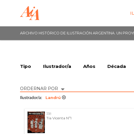
I
ARCHIVO HISTÓRICO DE ILUSTRACIÓN ARGENTINA. UN PRO
Tipo
Ilustrador/a
Años
Década
ORDERNAR POR
Landrú
Ilustrador/a:
338
Tía Vicenta Nº1