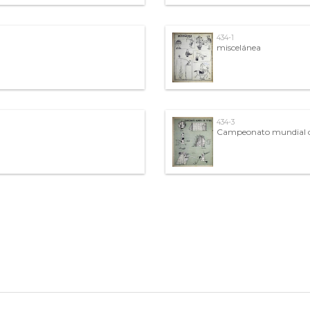
434-1
miscelánea
434-3
Campeonato mundial d