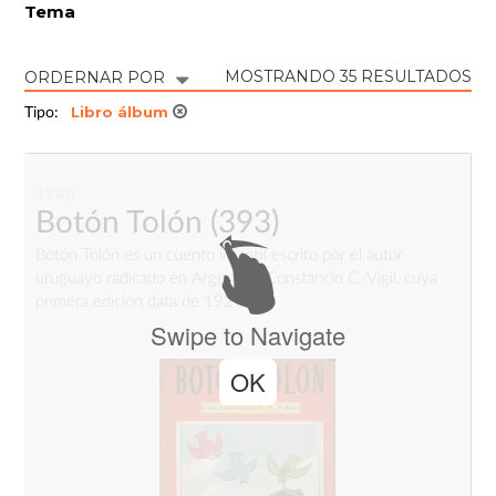
Tema
MOSTRANDO 35 RESULTADOS
ORDERNAR POR
Libro álbum
Tipo:
1948
Botón Tolón
(393)
Botón Tolón es un cuento infantil escrito por el autor
uruguayo radicado en Argentina Constancio C. Vigil, cuya
primera edición data de 1927.
Swipe to Navigate
OK