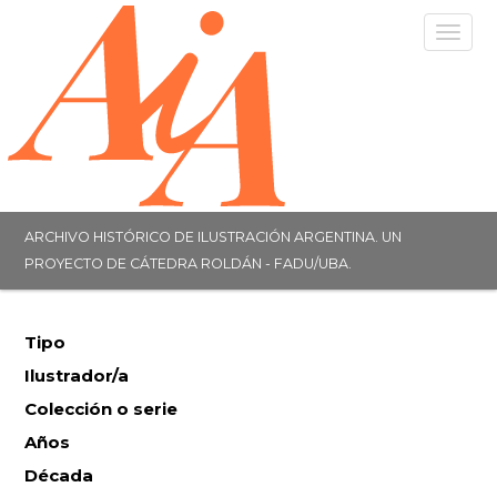
Togg
navig
ARCHIVO HISTÓRICO DE ILUSTRACIÓN ARGENTINA. UN
PROYECTO DE CÁTEDRA ROLDÁN - FADU/UBA.
Tipo
Ilustrador/a
Colección o serie
Años
Década