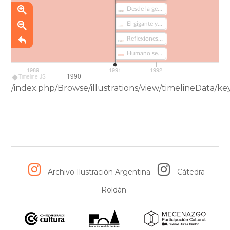
Desde la gente Nº1 (32)
El gigante y el viento: cuento de Canadá (128)
Reflexiones machistas (233)
Humano se nace (668)
1989
1991
1992
1990
Timeline JS
/index.php/Browse/illustrations/view/timelineData
Archivo Ilustración Argentina
Cátedra
Roldán