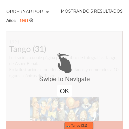
MOSTRANDO 5 RESULTADOS
ORDERNAR POR
1991
Años:
1991
Tango
(31)
Ilustración a doble página para el libro de fotografías, Tango,
de Asher Benatar.
En la ilustración se pueden ver retratados y numerados a 10
figuras icónicas del Tango.
Swipe to Navigate
OK
Tango (31)